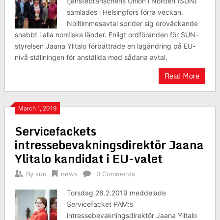
tjänstebranschens Union i Norden (SUN)
samlades i Helsingfors förra veckan.
Nolltimmesavtal sprider sig oroväckande
snabbt i alla nordiska länder. Enligt ordföranden för SUN-
styrelsen Jaana Ylitalo förbättrade en lagändring på EU-
nivå ställningen för anställda med sådana avtal.
Read More
March 1, 2019
Servicefackets
intressebevakningsdirektör Jaana
Ylitalo kandidat i EU-valet
By
sun
news
0 Comments
Torsdag 28.2.2019 meddelade
Servicefacket PAM:s
intressebevakningsdirektör Jaana Ylitalo