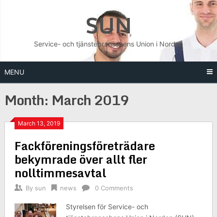
Skip
SUN
to
content
Service- och tjänstebranschens Union i Norden
MENU
Month:
March 2019
March 13, 2019
Fackföreningsföreträdare
bekymrade över allt fler
nolltimmesavtal
By
sun
news
0 Comments
Styrelsen för Service- och