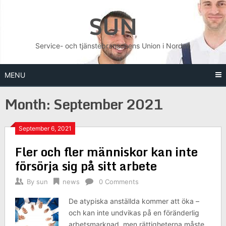
Skip
SUN
to
content
Service- och tjänstebranschens Union i Norden
MENU
Month:
September 2021
September 6, 2021
Fler och fler människor kan inte
försörja sig på sitt arbete
By
sun
news
0 Comments
De atypiska anställda kommer att öka –
och kan inte undvikas på en föränderlig
arbetsmarknad, men rättigheterna måste