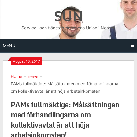
Skip
SUN
to
content
Service- och tjänstebranschens Union i Norden
MENU
August 16, 2017
Home
news
PAMs fullmäktige: Målsättningen med förhandlingarna
om kollektivavtal är att höja arbetsinkomsten!
PAMs fullmäktige: Målsättningen
med förhandlingarna om
kollektivavtal är att höja
arbetsinkomsten!