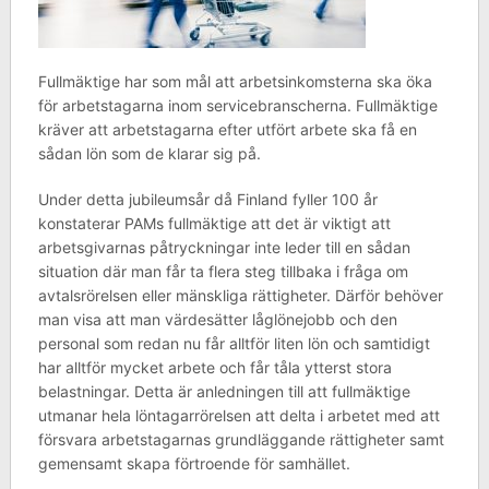
Fullmäktige har som mål att arbetsinkomsterna ska öka
för arbetstagarna inom servicebranscherna. Fullmäktige
kräver att arbetstagarna efter utfört arbete ska få en
sådan lön som de klarar sig på.
Under detta jubileumsår då Finland fyller 100 år
konstaterar PAMs fullmäktige att det är viktigt att
arbetsgivarnas påtryckningar inte leder till en sådan
situation där man får ta flera steg tillbaka i fråga om
avtalsrörelsen eller mänskliga rättigheter. Därför behöver
man visa att man värdesätter låglönejobb och den
personal som redan nu får alltför liten lön och samtidigt
har alltför mycket arbete och får tåla ytterst stora
belastningar. Detta är anledningen till att fullmäktige
utmanar hela löntagarrörelsen att delta i arbetet med att
försvara arbetstagarnas grundläggande rättigheter samt
gemensamt skapa förtroende för samhället.