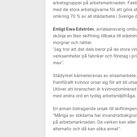
arbetsgrupper på arbetsmarknaden. Fasti
med de stora arbetsgivarna för att göra st
omkring 70 % av all städarbete i Sverige 
Enligt Ewa Edström
, avtalsansvarig om
skönja en liten skiftning tillbaka till stä
morgnar och nätter.
”Jag tror att det dels beror på de stora v
verksamheter på fabriker och företag i prin
max”.
Städyrket kännetecknas av ensamarbete. 
framförallt kvinnor oroar sig för att bli 
Utöver att branschen är kvinnodominerad ä
med andra ord en tydlig arbetsmiljöfråga.
En annan bidragande orsak till skiftninge
”Många av städarna har invandrarbakgrun
på arbetsmarknaden. De varken kan eller v
alternativ och då kan söka annat”.