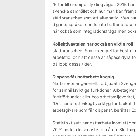
”Efter till exempel flyktingvågen 2015 har
svenska samhället och hur man kan främja 
städbranschen som ett alternativ. Men hu
dig inte språket om du inte träffar andra 
här också som integrationsfråga men ocks
Kollektivavtalen har också en viktig roll
i
städbranschen. Som exempel tar Edström 
arbetstid, och att dessa är såpass dyra fö
på jobb dessa tider.
Dispens för nattarbete knepig
Nattarbete är generellt förbjudet i Sveri
för samhällsviktiga funktioner. Arbetsgiv
fackförbundet eller hos arbetsmiljöverket,
”Det här är ett viktigt verktyg för facket, 
arbetsgivare som får dispens”, berättar E
Statistiskt sett har nattarbete inom städb
70 % under de senaste fem åren. Skiftning