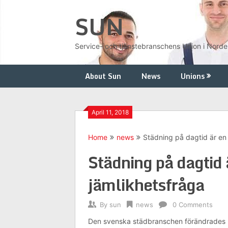
Skip
SUN
to
content
Service- och tjänstebranschens Union i Nord
About Sun
News
Unions
April 11, 2018
Home
news
Städning på dagtid är en 
Städning på dagtid 
jämlikhetsfråga
By
sun
news
0 Comments
Den svenska städbranschen förändrades p