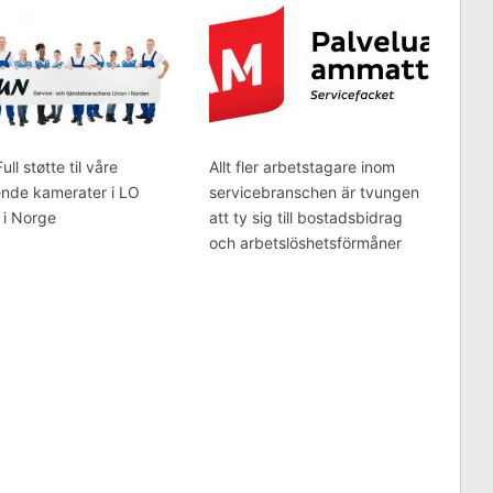
ll støtte til våre
Allt fler arbetstagare inom
ende kamerater i LO
servicebranschen är tvungen
 i Norge
att ty sig till bostadsbidrag
och arbetslöshetsförmåner