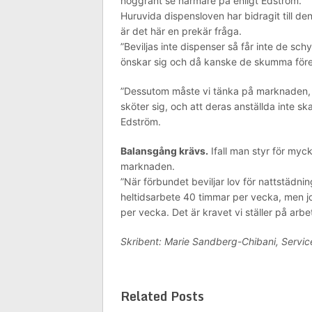
noggrant se närmare på enligt Edström.
Huruvida dispensloven har bidragit till den
är det här en prekär fråga.
”Beviljas inte dispenser så får inte de sch
önskar sig och då kanske de skumma företa
”Dessutom måste vi tänka på marknaden,
sköter sig, och att deras anställda inte ska
Edström.
Balansgång krävs.
Ifall man styr för myc
marknaden.
”När förbundet beviljar lov för nattstädni
heltidsarbete 40 timmar per vecka, men jo
per vecka. Det är kravet vi ställer på ar
Skribent: Marie Sandberg-Chibani, Servi
Related Posts