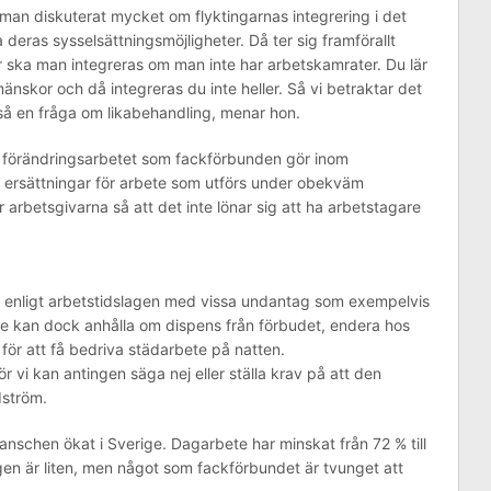
 man diskuterat mycket om flyktingarnas integrering i det
deras sysselsättningsmöjligheter. Då ter sig framförallt
r ska man integreras om man inte har arbetskamrater. Du lär
mänskor och då integreras du inte heller. Så vi betraktar det
å en fråga om likabehandling, menar hon.
 förändringsarbetet som fackförbunden gör inom
ersättningar för arbete som utförs under obekväm
r arbetsgivarna så att det inte lönar sig att ha arbetstagare
ge enligt arbetstidslagen med vissa undantag som exempelvis
are kan dock anhålla om dispens från förbudet, endera hos
 för att få bedriva städarbete på natten.
för vi kan antingen säga nej eller ställa krav på att den
dström.
ranschen ökat i Sverige. Dagarbete har minskat från 72 % till
en är liten, men något som fackförbundet är tvunget att