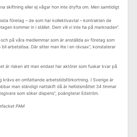
na skiftning eller ej vågar hon inte dryfta om. Men samtidigt
yssta företag – de som har kollektivavtal – kontrakten de
gen kommer in i stället. Dem vill vi inte ha på marknaden”.
 och på våra medlemmar som är anställda av företag som
 bli arbetslösa. Där sitter man lite i en rävsax”, konstaterar
ket är risken att man endast har aktörer som fuskar kvar på
ng krävs en omfattande arbetstidsförkortning. I Sverige är
bbar man ständigt nattskift då är heltidsmåttet 34 timmar
betsgivare som söker dispens”, poängterar Edström.
cefacket PAM