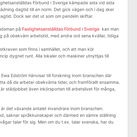
ghetsanställdas Förbund i Sverige kämpade sida vid sida
ädning dagtid till en norm. Det gick vägen och i dag sker
dagtid. Dock ser det ut som om pendeln skiftar.
budsman på
Fastighetsanställdas Förbund i Sverige
kan man
dning på obekväm arbetstid, med andra ord sena kvällar, tidiga
instkraven som finns i samhället, och att man kör
cip dygnet runt. Alla lokaler och maskiner utnyttjas till
Ewa Edström hänvisar till forskning inom branschen där
utsatta då de arbetar obekväma tider, och framförallt ensamma.
r städjobbet även inkörsporten till arbetslivet för många,
n är det växande antalet invandrare inom branschen.
d, saknar språkkunskaper och därmed en sämre ställning
ågar talar för sig. Men om du t.ex. talar svenska, har du