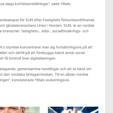
 slags korttidsanställningar”, sade Ylitalo.
randeskapet för SUN efter Fastighets förbundsordförande
 och tjänstebranschens Union i Norden, SUN, är en nordisk
 branscher: fastighets-, städ-, socialförsäkrings- och
:s styrelse koncentrerar man sig fortsättningsvis på att
llen och därtill på att förebygga bland annat social
 få kontroll över digitaliseringen.
varstagande, gemensamma handlingar och att ta hand om
 den nordiska löntagarrörelsen. Till en sådan nordisk
ningen”, konstaterade Ylitalo avslutningsvis.