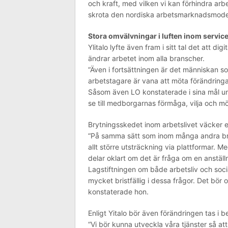
och kraft, med vilken vi kan förhindra arb
skrota den nordiska arbetsmarknadsmodell
Stora omvälvningar i luften inom servi
Ylitalo lyfte även fram i sitt tal det att di
ändrar arbetet inom alla branscher.
“Även i fortsättningen är det människan so
arbetstagare är vana att möta förändringar
Såsom även LO konstaterade i sina mål un
se till medborgarnas förmåga, vilja och möjl
Brytningsskedet inom arbetslivet väcker e
“På samma sätt som inom många andra bra
allt större utsträckning via plattformar. M
delar oklart om det är fråga om en anställ
Lagstiftningen om både arbetsliv och soci
mycket bristfällig i dessa frågor. Det bör 
konstaterade hon.
Enligt Yitalo bör även förändringen tas i
“Vi bör kunna utveckla våra tjänster så 