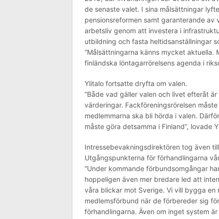
de senaste valet. I sina målsättningar lyf
pensionsreformen samt garanterande av v
arbetsliv genom att investera i infrastru
utbildning och fasta heltidsanställningar s
“Målsättningarna känns mycket aktuella.
finländska löntagarrörelsens agenda i rik
Ylitalo fortsatte dryfta om valen.
“Både vad gäller valen och livet efteråt är 
värderingar. Fackföreningsrörelsen måste
medlemmarna ska bli hörda i valen. Därför 
måste göra detsamma i Finland”, lovade Yl
Intressebevakningsdirektören tog även ti
Utgångspunkterna för förhandlingarna vår 
“Under kommande förbundsomgångar har vi
hoppeligen även mer bredare led att inten
våra blickar mot Sverige. Vi vill bygga 
medlemsförbund när de förbereder sig för 
förhandlingarna. Även om inget system är 