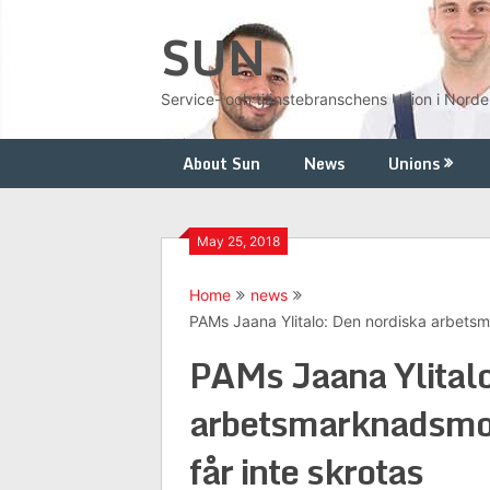
Skip
SUN
to
content
Service- och tjänstebranschens Union i Nord
About Sun
News
Unions
May 25, 2018
Home
news
PAMs Jaana Ylitalo: Den nordiska arbetsma
PAMs Jaana Ylitalo
arbetsmarknadsmode
får inte skrotas