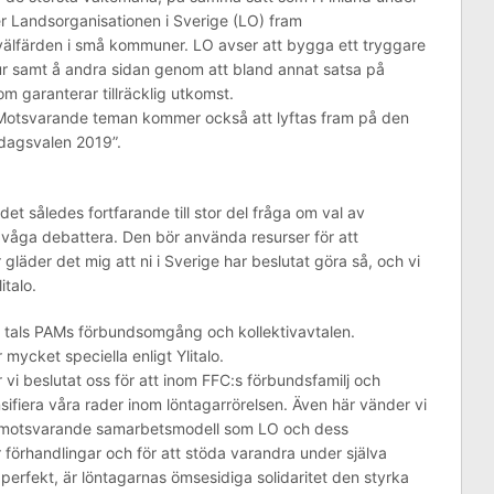
ter Landsorganisationen i Sverige (LO) fram
älfärden i små kommuner. LO avser att bygga ett tryggare
ktur samt å andra sidan genom att bland annat satsa på
om garanterar tillräcklig utkomst.
 Motsvarande teman kommer också att lyftas fram på den
sdagsvalen 2019”.
det således fortfarande till stor del fråga om val av
 våga debattera. Den bör använda resurser för att
gläder det mig att ni i Sverige har beslutat göra så, och vi
italo.
ll tals PAMs förbundsomgång och kollektivavtalen.
mycket speciella enligt Ylitalo.
 beslutat oss för att inom FFC:s förbundsfamilj och
sifiera våra rader inom löntagarrörelsen. Även här vänder vi
en motsvarande samarbetsmodell som LO och dess
förhandlingar och för att stöda varandra under själva
perfekt, är löntagarnas ömsesidiga solidaritet den styrka