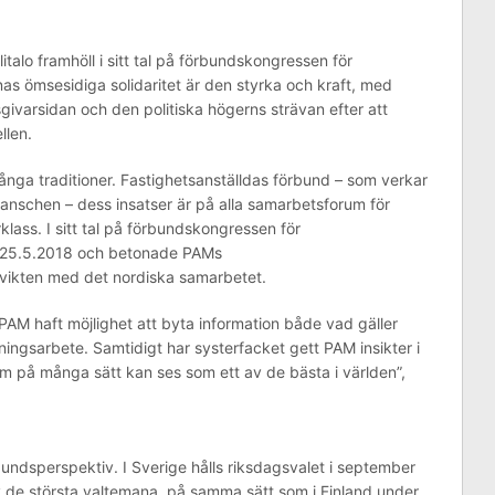
alo framhöll i sitt tal på förbundskongressen för
nas ömsesidiga solidaritet är den styrka och kraft, med
givarsidan och den politiska högerns strävan efter att
llen.
nga traditioner. Fastighetsanställdas förbund – som verkar
anschen – dess insatser är på alla samarbetsforum för
klass. I sitt tal på förbundskongressen för
m 25.5.2018 och betonade PAMs
vikten med det nordiska samarbetet.
AM haft möjlighet att byta information både vad gäller
ngsarbete. Samtidigt har systerfacket gett PAM insikter i
 på många sätt kan ses som ett av de bästa i världen”,
undsperspektiv. I Sverige hålls riksdagsvalet i september
av de största valtemana, på samma sätt som i Finland under