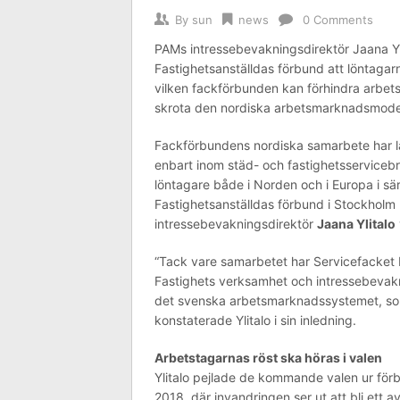
By
sun
news
0 Comments
PAMs intressebevakningsdirektör Jaana Ylit
Fastighetsanställdas förbund att löntagar
vilken fackförbunden kan förhindra arbets
skrota den nordiska arbetsmarknadsmode
Fackförbundens nordiska samarbete har lå
enbart inom städ- och fastighetsservicebr
löntagare både i Norden och i Europa i sär
Fastighetsanställdas förbund i Stockhol
intressebevakningsdirektör
Jaana Ylitalo
“Tack vare samarbetet har Servicefacket P
Fastighets verksamhet och intressebevakni
det svenska arbetsmarknadssystemet, som
konstaterade Ylitalo i sin inledning.
Arbetstagarnas röst ska höras i valen
Ylitalo pejlade de kommande valen ur förb
2018, där invandringen ser ut att bli ett 