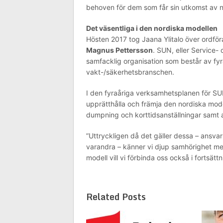
behoven för dem som får sin utkomst av nya
Det väsentliga i den nordiska modellen
Hösten 2017 tog Jaana Ylitalo över ordfö
Magnus Pettersson
. SUN, eller Service-
samfacklig organisation som består av fyra
vakt-/säkerhetsbranschen.
I den fyraåriga verksamhetsplanen för SUN
upprätthålla och främja den nordiska mode
dumpning och korttidsanställningar samt att
”Uttryckligen då det gäller dessa – ans
varandra – känner vi djup samhörighet med
modell vill vi förbinda oss också i fortsätt
Related Posts