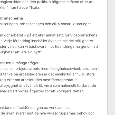
etsgivarsidan och den politiska högerns strävan efter att
en”, framhävde Ylitalo.
cebranscherna
gitaliseringen, robotiseringen och olika omstruktureringar
m gör arbetet – på ett eller annat sätt. Servicebranschens
. Varje förändring innehåller även en hel del möjligheter.
der valet, kan vi bäst svara mot förändringarna genom att
igheter att lära sig nytt”.
mellertid många frågor.
nscher, erbjuds arbete inom fastighetsservicebranschen i
ed tanke på arbetstagaren är det emellertid ännu till stora
ning eller om arbetet görs med företagarstatus.
al trygghet är såväl på EU-nivå som nationellt fortfarande
omedelbart vidtas åtgärder för att korrigera detta”,
 beaktande i fackföreningarnas verksamhet.
att de även svarar mot de nya yrkesgruppernas behov och